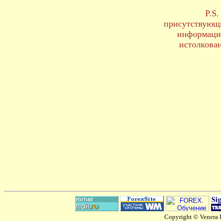
P.S
присутствующи
информацио
истолкова
Copyright © Venera L